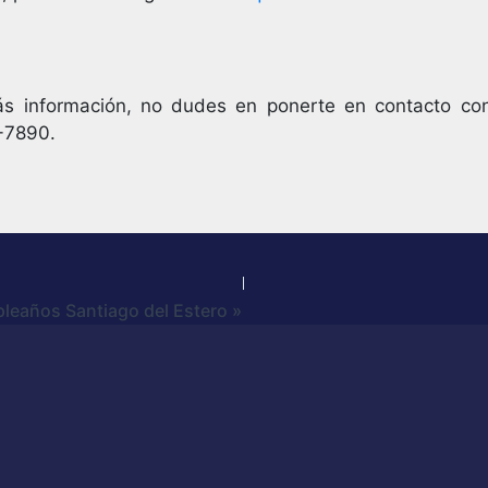
ás información, no dudes en ponerte en contacto con 
-7890.
pleaños Santiago del Estero »