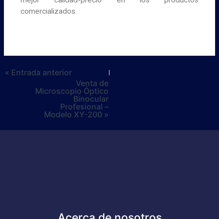
mejor calidad-precio en los productos
comercializados.
« Entrada anterior
Venta de
Microscopio Óptico
Binocular
Profesional –
Modelo XY-200 »
Acerca de nosotros