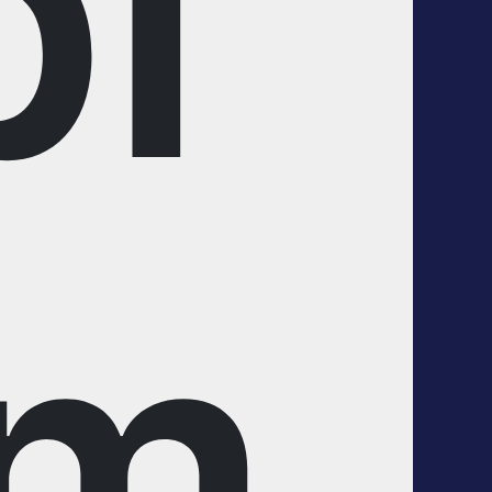
bi
im