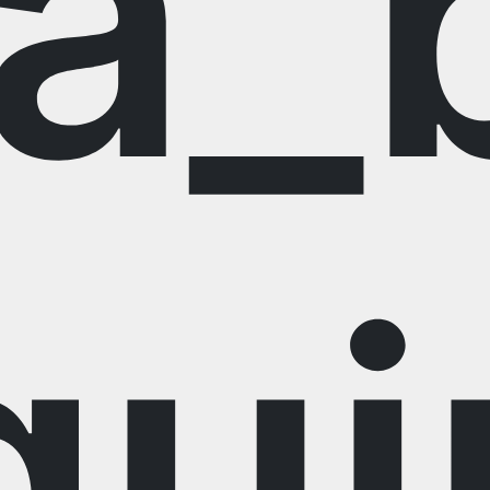
a_
qu