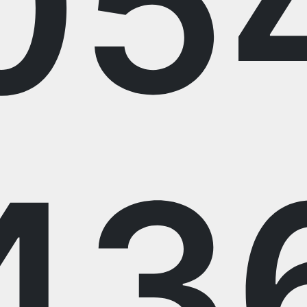
05
43