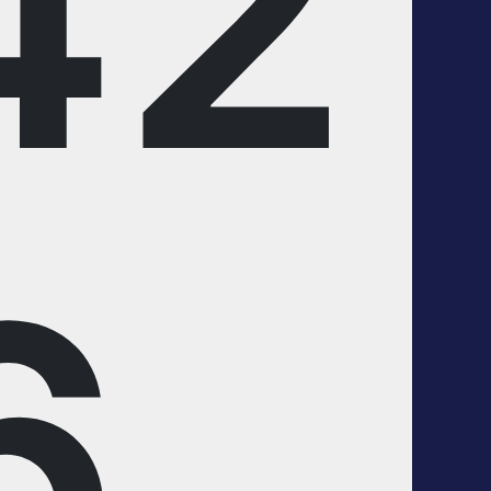
42
6_