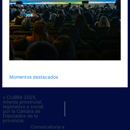
Momentos destacados
« CUBRA 2025,
interés provincial,
legislativo y social
por la Cámara de
Diputados de la
provincia.
Convocatoria a